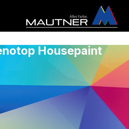
Renotop Housepaint