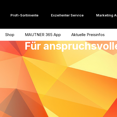
Profi-Sortimente
Exzellenter Service
Marketing A
Shop
MAUTNER 365 App
Aktuelle Preisinfos
Für anspruchsvoll